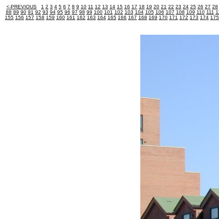
<-PREVIOUS
1
2
3
4
5
6
7
8
9
10
11
12
13
14
15
16
17
18
19
20
21
22
23
24
25
26
27
28
88
89
90
91
92
93
94
95
96
97
98
99
100
101
102
103
104
105
106
107
108
109
110
111
1
155
156
157
158
159
160
161
162
163
164
165
166
167
168
169
170
171
172
173
174
175