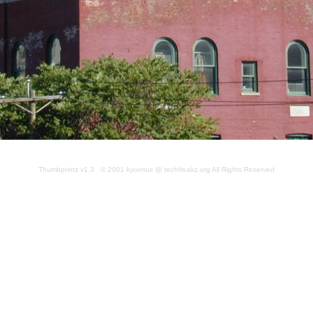
Thumbprintz v1.3 © 2001 kyoorius @ techfreakz.org All Rights Reserved