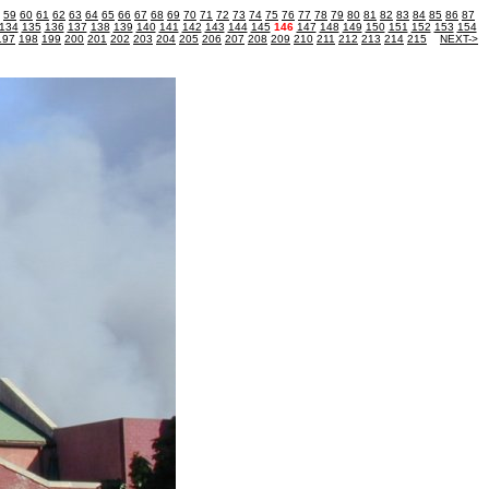
59
60
61
62
63
64
65
66
67
68
69
70
71
72
73
74
75
76
77
78
79
80
81
82
83
84
85
86
87
134
135
136
137
138
139
140
141
142
143
144
145
146
147
148
149
150
151
152
153
154
197
198
199
200
201
202
203
204
205
206
207
208
209
210
211
212
213
214
215
NEXT->