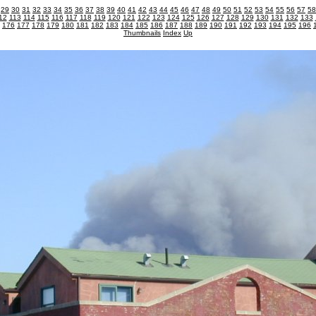
29
30
31
32
33
34
35
36
37
38
39
40
41
42
43
44
45
46
47
48
49
50
51
52
53
54
55
56
57
58
12
113
114
115
116
117
118
119
120
121
122
123
124
125
126
127
128
129
130
131
132
133
176
177
178
179
180
181
182
183
184
185
186
187
188
189
190
191
192
193
194
195
196
Thumbnails
Index
Up