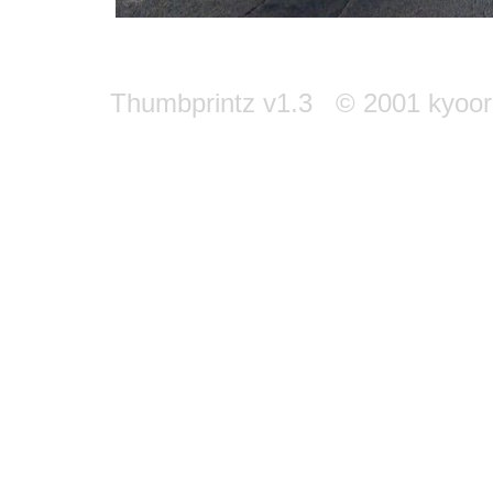
Thumbprintz v1.3 © 2001 kyoori