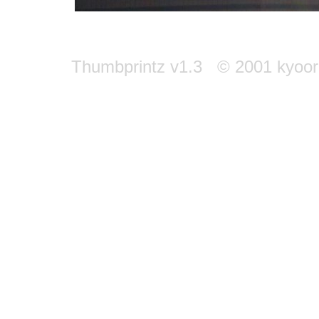
Thumbprintz v1.3 © 2001 kyoori