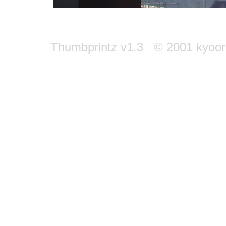
Thumbprintz v1.3 © 2001 kyoori