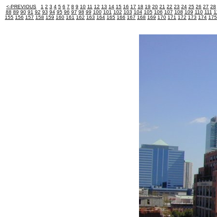
<-PREVIOUS
1
2
3
4
5
6
7
8
9
10
11
12
13
14
15
16
17
18
19
20
21
22
23
24
25
26
27
28
88
89
90
91
92
93
94
95
96
97
98
99
100
101
102
103
104
105
106
107
108
109
110
111
1
155
156
157
158
159
160
161
162
163
164
165
166
167
168
169
170
171
172
173
174
175