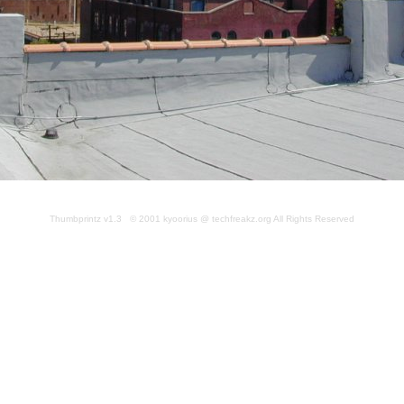
Thumbprintz v1.3 © 2001 kyoorius @ techfreakz.org All Rights Reserved