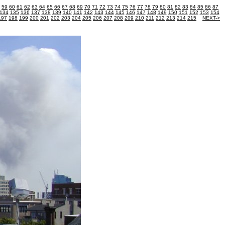
59
60
61
62
63
64
65
66
67
68
69
70
71
72
73
74
75
76
77
78
79
80
81
82
83
84
85
86
87
134
135
136
137
138
139
140
141
142
143
144
145
146
147
148
149
150
151
152
153
154
197
198
199
200
201
202
203
204
205
206
207
208
209
210
211
212
213
214
215
NEXT->