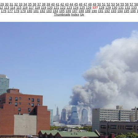
29
30
31
32
33
34
35
36
37
38
39
40
41
42
43
44
45
46
47
48
49
50
51
52
53
54
55
56
57
58
12
113
114
115
116
117
118
119
120
121
122
123
124
125
126
127
128
129
130
131
132
133
176
177
178
179
180
181
182
183
184
185
186
187
188
189
190
191
192
193
194
195
196
Thumbnails
Index
Up